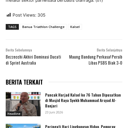
melalui sektor pariwisata berbasis olahraga. (tri)
Post Views:
305
TAGS
Banua Triathlon Challenge
Kalsel
Berita Sebelumnya
Berita Selanjutnya
Bezzecchi Akhiri Dominasi Ducati
Maung Bandung Perkasa! Persib
di Sprint Australia
Libas PSBS Biak 3-0
BERITA TERKAIT
Puncak Harjad Kalsel ke 76 Tahun Dipusatkan
di Masjid Raya Syekh Muhammad Arsyad Al-
Banjari
23 Juni 2026
Headline
Peringati Hari Lingkungan Hidup, Pemprov