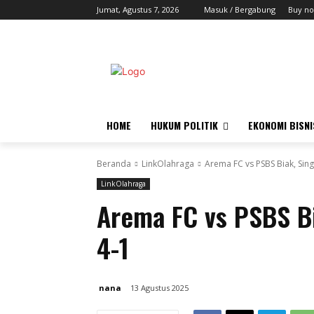
Jumat, Agustus 7, 2026
Masuk / Bergabung
Buy no
HOME
HUKUM POLITIK
EKONOMI BISNI
Beranda
LinkOlahraga
Arema FC vs PSBS Biak, Sin
LinkOlahraga
Arema FC vs PSBS B
4-1
nana
13 Agustus 2025