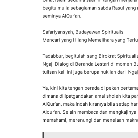
begitu mulia sebagiaman sabda Rasul yan
seminya AlQur’an.
Safariyansyah, Budayawan Spiritualis
Mencari yang Hilang Memelihara yang Terl
Tadabbur, begitulah sang Birokrat Spiritua
Ngaji Dialog di Beranda Lestari di momen B
tulisan kali ini juga berupa nukilan dari Ngaj
Ya, kini kita tengah berada di pekan perta
dimana dilipatgandakan amal sholeh kita pah
AlQur’an, maka indah kıranıya bila setiap 
Alqur’an. Selain membaca dan mengkajinya k
memahami, merenungi dan menelaah makna 