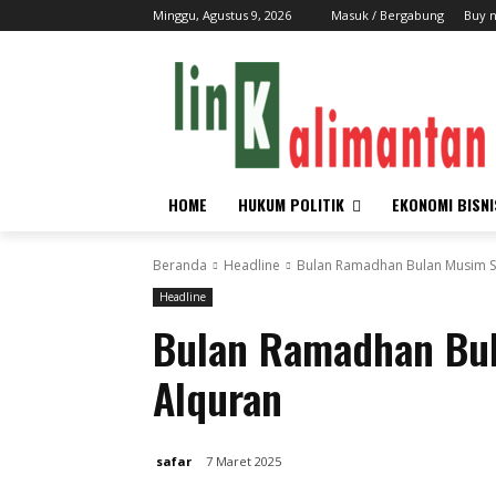
Minggu, Agustus 9, 2026
Masuk / Bergabung
Buy 
HOME
HUKUM POLITIK
EKONOMI BISNI
Beranda
Headline
Bulan Ramadhan Bulan Musim S
Headline
Bulan Ramadhan Bu
Alquran
safar
7 Maret 2025