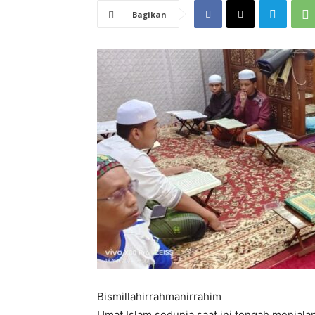
Bagikan
Bismillahirrahmanirrahim
Umat Islam sedunia saat ini tengah menjal