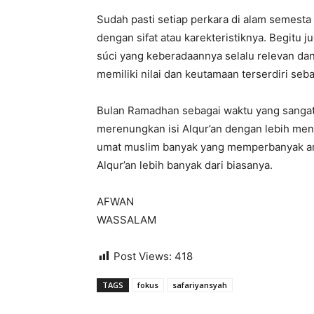
Sudah pasti setiap perkara di alam semesta 
dengan sifat atau karekteristiknya. Begitu 
súci yang keberadaannya selalu relevan da
memiliki nilai dan keutamaan terserdiri seb
Bulan Ramadhan sebagai waktu yang sangat
merenungkan isi Alqur’an dengan lebih mend
umat muslim banyak yang memperbanyak am
Alqur’an lebih banyak dari biasanya.
AFWAN
WASSALAM
Post Views:
418
TAGS
fokus
safariyansyah