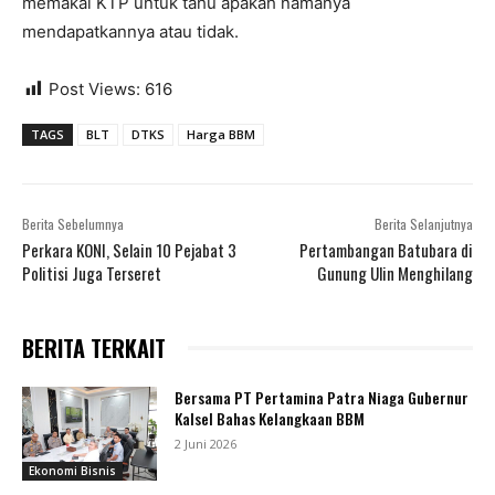
memakai KTP untuk tahu apakah namanya
mendapatkannya atau tidak.
Post Views:
616
TAGS
BLT
DTKS
Harga BBM
Berita Sebelumnya
Berita Selanjutnya
Perkara KONI, Selain 10 Pejabat 3
Pertambangan Batubara di
Politisi Juga Terseret
Gunung Ulin Menghilang
BERITA TERKAIT
Bersama PT Pertamina Patra Niaga Gubernur
Kalsel Bahas Kelangkaan BBM
2 Juni 2026
Ekonomi Bisnis