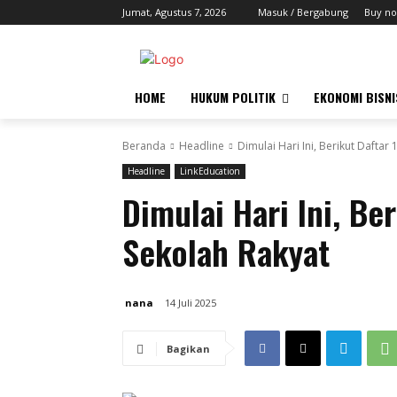
Jumat, Agustus 7, 2026
Masuk / Bergabung
Buy no
HOME
HUKUM POLITIK
EKONOMI BISNI
Beranda
Headline
Dimulai Hari Ini, Berikut Daftar
Headline
LinkEducation
Dimulai Hari Ini, Be
Sekolah Rakyat
nana
14 Juli 2025
Bagikan