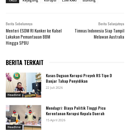
TAGS
Kejagung
Korupsi
LSM KAKI
stunting
Berita Sebelumnya
Berita Selanjutnya
Menteri ESDM RI Kunker ke Kalsel
Timnas Indonesia Siap Tampil
Lakukan Pemantauan BBM
Melawan Australia
Hingga SPBU
BERITA TERKAIT
Kasus Dugaan Korupsi Proyek RS Tipe D
Banjar Tahap Penyidikan
22 Juli 2026
Headline
Mendagri: Biaya Politik Tinggi Picu
Kerentanan Korupsi Kepala Daerah
15 April 2026
Headline