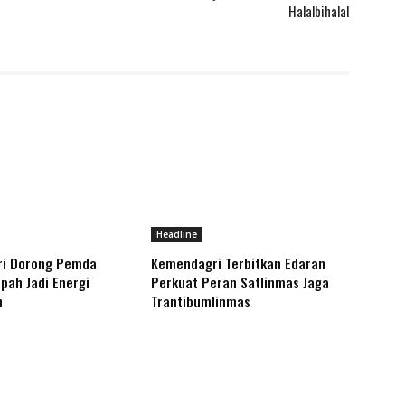
Halalbihalal
Headline
i Dorong Pemda
Kemendagri Terbitkan Edaran
pah Jadi Energi
Perkuat Peran Satlinmas Jaga
n
Trantibumlinmas