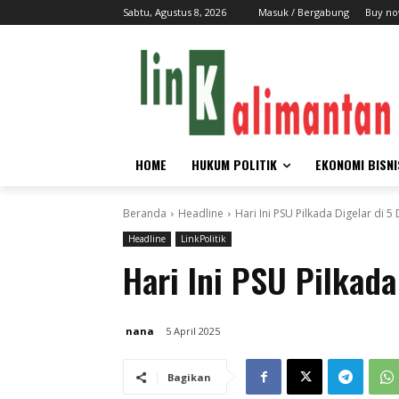
Sabtu, Agustus 8, 2026
Masuk / Bergabung
Buy no
HOME
HUKUM POLITIK
EKONOMI BISNI
Beranda
Headline
Hari Ini PSU Pilkada Digelar di 5
Headline
LinkPolitik
Hari Ini PSU Pilkada
nana
5 April 2025
Bagikan