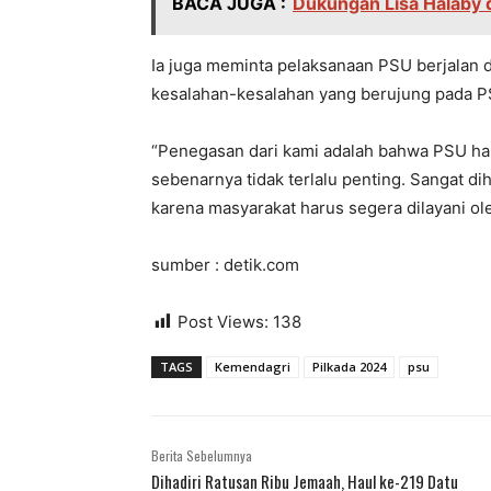
BACA JUGA :
Dukungan Lisa Halaby d
Ia juga meminta pelaksanaan PSU berjalan d
kesalahan-kesalahan yang berujung pada P
“Penegasan dari kami adalah bahwa PSU har
sebenarnya tidak terlalu penting. Sangat dih
karena masyarakat harus segera dilayani ole
sumber : detik.com
Post Views:
138
TAGS
Kemendagri
Pilkada 2024
psu
Berita Sebelumnya
Dihadiri Ratusan Ribu Jemaah, Haul ke-219 Datu