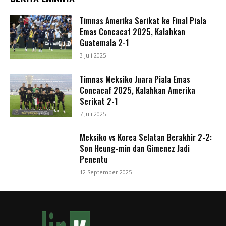
Timnas Amerika Serikat ke Final Piala
Emas Concacaf 2025, Kalahkan
Guatemala 2-1
3 Juli 2025
Timnas Meksiko Juara Piala Emas
Concacaf 2025, Kalahkan Amerika
Serikat 2-1
7 Juli 2025
Meksiko vs Korea Selatan Berakhir 2-2:
Son Heung-min dan Gimenez Jadi
Penentu
12 September 2025