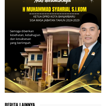
BERITA LAINNYA