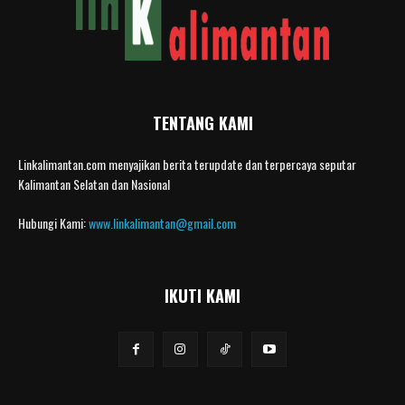
TENTANG KAMI
Linkalimantan.com menyajikan berita terupdate dan terpercaya seputar
Kalimantan Selatan dan Nasional
Hubungi Kami:
www.linkalimantan@gmail.com
IKUTI KAMI