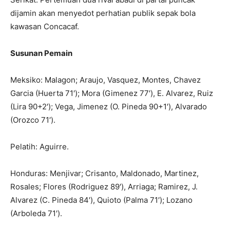
dijamin akan menyedot perhatian publik sepak bola
kawasan Concacaf.
Susunan Pemain
Meksiko: Malagon; Araujo, Vasquez, Montes, Chavez
Garcia (Huerta 71′); Mora (Gimenez 77′), E. Alvarez, Ruiz
(Lira 90+2′); Vega, Jimenez (O. Pineda 90+1′), Alvarado
(Orozco 71′).
Pelatih: Aguirre.
Honduras: Menjivar; Crisanto, Maldonado, Martinez,
Rosales; Flores (Rodriguez 89′), Arriaga; Ramirez, J.
Alvarez (C. Pineda 84′), Quioto (Palma 71′); Lozano
(Arboleda 71′).