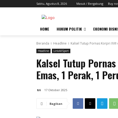
Sabtu, Agustus 8, 2026
Masuk / Bergabung
Buy no
HOME
HUKUM POLITIK
EKONOMI BISNI
Beranda
Headline
Kalsel Tutup Pornas Korpri XVII 
Headline
LinkAllSport
Kalsel Tutup Pornas
Emas, 1 Perak, 1 Pe
tri
17 Oktober 2025
Bagikan