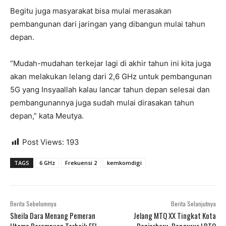
Begitu juga masyarakat bisa mulai merasakan
pembangunan dari jaringan yang dibangun mulai tahun
depan.
“Mudah-mudahan terkejar lagi di akhir tahun ini kita juga
akan melakukan lelang dari 2,6 GHz untuk pembangunan
5G yang Insyaallah kalau lancar tahun depan selesai dan
pembangunannya juga sudah mulai dirasakan tahun
depan,” kata Meutya.
Post Views:
193
TAGS
6 GHz
Frekuensi 2
kemkomdigi
Berita Sebelumnya
Berita Selanjutnya
Sheila Dara Menang Pemeran
Jelang MTQ XX Tingkat Kota
Utama Perempuan Terbaik FFI
Banjarbaru, Pengurus LPTQ