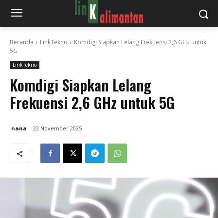
Beranda
LinkTekno
Komdigi Siapkan Lelang Frekuensi 2,6 GHz untuk
5G
LinkTekno
Komdigi Siapkan Lelang
Frekuensi 2,6 GHz untuk 5G
nana
22 November 2025