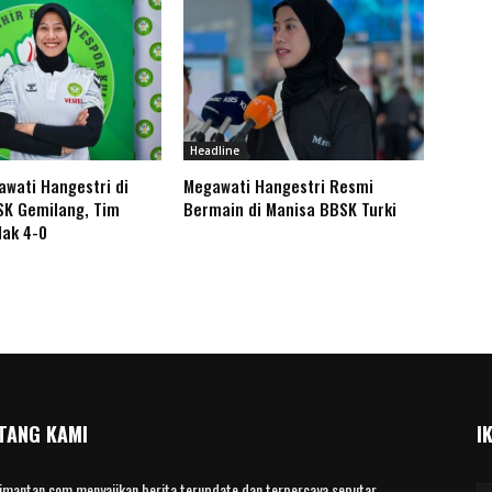
Headline
wati Hangestri di
Megawati Hangestri Resmi
SK Gemilang, Tim
Bermain di Manisa BBSK Turki
ak 4-0
TANG KAMI
I
limantan.com menyajikan berita terupdate dan terpercaya seputar