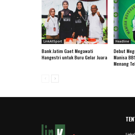
LinkAllSport
Headline
Bank Jatim Gaet Megawati
Debut Mega
Hangestri untuk Buru Gelar Juara
Manisa BB
Menang Tel
TEN
Linka