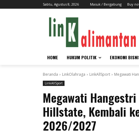
Sabtu, Agustus 8, 2026
Masuk / Bergabung
Buy no
HOME
HUKUM POLITIK
EKONOMI BISNI
Beranda
LinkOlahraga
LinkAllSport
Megawati Hang
LinkAllSport
Megawati Hangestri
Hillstate, Kembali k
2026/2027