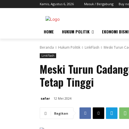
Kamis, Agustus 6, 2026
Masuk / Bergabung
Buy n
HOME
HUKUM POLITIK
EKONOMI BISNI
Beranda
Hukum Politik
LinkFlash
Meski Turun Ca
LinkFlash
Meski Turun Cadang
Tetap Tinggi
safar
12 Mei 2024
Bagikan