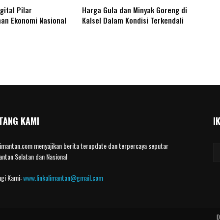
ital Pilar
Harga Gula dan Minyak Goreng di
an Ekonomi Nasional
Kalsel Dalam Kondisi Terkendali
TANG KAMI
I
limantan.com menyajikan berita terupdate dan terpercaya seputar
antan Selatan dan Nasional
gi Kami:
www.linkalimantan@gmail.com
D