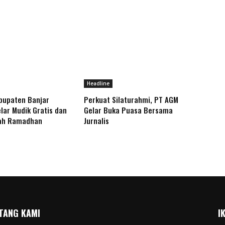
Headline
bupaten Banjar
Perkuat Silaturahmi, PT AGM
lar Mudik Gratis dan
Gelar Buka Puasa Bersama
ah Ramadhan
Jurnalis
TANG KAMI
I