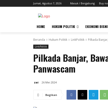
Jumat, Agustus 7, 2026
Masuk / Bergabung
Buy no
HOME
HUKUM POLITIK
EKONOMI BISNI
Beranda
Hukum Politik
LinkPolitik
Pilkada Banja
LinkPolitik
Pilkada Banjar, Baw
Panwascam
zai
26 Mei 2024
Bagikan