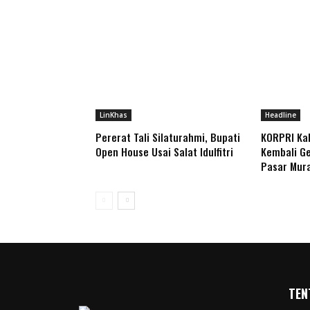
LinKhas
Headline
Pererat Tali Silaturahmi, Bupati
KORPRI Ka
Open House Usai Salat Idulfitri
Kembali Ge
Pasar Mur
TEN