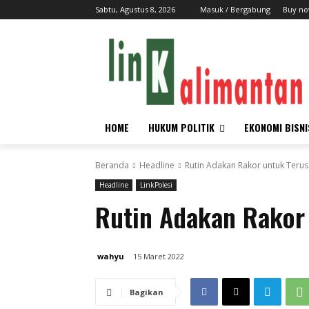
Sabtu, Agustus 8, 2026
Masuk / Bergabung
Buy no
HOME
HUKUM POLITIK
EKONOMI BISNI
Beranda
Headline
Rutin Adakan Rakor untuk Terus
Headline
LinkPolesi
Rutin Adakan Rakor 
wahyu
15 Maret 2022
Bagikan