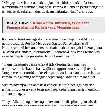
“Menjaga kesehatan adalah bagian dari ikhtiar ibadah. Armuzna
membutuhkan stamina yang baik, karena itu jemaah perlu mengatur
tenaga sejak sekarang dan tidak memaksakan diri,” ujar Suci.
BACA JUGA :
Kisah Nenek Jumariah, Perjalanan
Panjang Menuju Ka’bah yang Mengharukan
Kemenhaj turut menegaskan komitmen mencegah praktik haji
nonprosedural. Per 15 Mei 2026, Satgas Pencegahan Haji
Nonprosedural bersama unsur terkait telah mencegah keberangkatan
32 WNI di Bandara Internasional Soekarno-Hatta yang terindikasi
akan berhaji tanpa prosedur dan dokumen resmi.
“Kami mengimbau masyarakat tidak tergiur tawaran haji
nonprosedural. Ibadah haji wajib menggunakan visa haji resmi.
Jangan mempertaruhkan keselamatan dan kepastian hukum hanya
karena iming-iming berangkat cepat tanpa antrean,” tegas Suci.
Suci menyampaikan apresiasi kepada seluruh petugas haji dan
jemaah Indonesia yang terus menjaga kedisiplinan serta mengikuti
arahan petugas.
“Insya Allah, dengan kesiapan bersama, kedisiplinan jemaah, dan
kerja sungguh-sungguh para petugas, kita songsong Armuzna