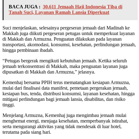
BACA JUGA :
30.611 Jemaah Haji Indonesia Tiba di
Tanah Suci, Layanan Ramah Lansia Diperkuat
Suci menjelaskan, selesainya pergeseran jemaah dari Madinah ke
Makkah juga diikuti pergeseran petugas untuk memperkuat layanan
di Makkah dan Armuzna. Penguatan dilakukan pada layanan
transportasi, akomodasi, konsumsi, kesehatan, perlindungan jemaah,
hingga pembinaan ibadah.
“Petugas bergerak mengikuti kebutuhan jemaah. Ketika seluruh
jemaah terkonsentrasi di Makkah, maka penguatan layanan juga
dipusatkan di Makkah dan Armuzna,” jelasnya.
Kemenhaj bersama PPIH terus mematangkan kesiapan Armuzna,
mulai dari finalisasi data manifest, pemetaan pergerakan jemaah,
kesiapan bus, tenda, distribusi konsumsi, layanan kesehatan, hingga
mitigasi perlindungan bagi jemaah lansia, disabilitas, dan risiko
tinggi.
Menjelang Armuzna, Kemenhaj juga mengimbau jemaah mulai
menghemat energi, menjaga kesehatan, memperbanyak istirahat,
serta mengurangi aktivitas yang tidak mendesak di luar hotel,
terutama pada siang hari.