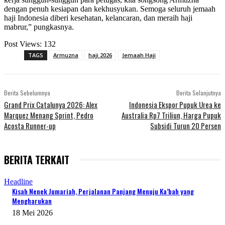
dengan penuh kesiapan dan kekhusyukan. Semoga seluruh jemaah
haji Indonesia diberi kesehatan, kelancaran, dan meraih haji
mabrur,” pungkasnya.
Post Views:
132
TAGS
Armuzna
haji 2026
Jemaah Haji
Berita Sebelumnya
Berita Selanjutnya
Grand Prix Catalunya 2026: Alex
Indonesia Ekspor Pupuk Urea ke
Marquez Menang Sprint, Pedro
Australia Rp7 Triliun, Harga Pupuk
Acosta Runner-up
Subsidi Turun 20 Persen
BERITA TERKAIT
Headline
Kisah Nenek Jumariah, Perjalanan Panjang Menuju Ka’bah yang
Mengharukan
18 Mei 2026