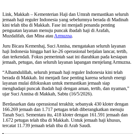
Link, Makkah – Kementerian Haji dan Umrah memastikan seluruh
jemaah haji reguler Indonesia yang sebelumnya berada di Madinah
kini telah tiba di Makkah. Fase ini menjadi penanda penting
penguatan layanan menuju puncak ibadah haji di Arafah,
Muzdalifah, dan Mina atau
Armuzna
.
Juru Bicara Kemenhaj, Suci Annisa, mengatakan seluruh layanan
haji Indonesia hingga hari ke-26 operasional berjalan lancar, tertib,
dan terkendali. Fokus pemerintah saat ini diarahkan pada kesiapan
jemaah, petugas, dan seluruh layanan lapangan menjelang Armuzna.
“Alhamdulillah, seluruh jemaah haji reguler Indonesia kini telah
berada di Makkah. Ini menjadi fase penting karena seluruh energi
layanan mulai difokuskan untuk memastikan jemaah siap
menghadapi puncak ibadah haji dengan aman, tertib, dan nyaman,”
ujar Suci Annisa di Makkah, Sabtu (16/5/2026).
Berdasarkan data operasional terakhir, sebanyak 430 kloter dengan
166.269 jemaah dan 1.717 petugas telah diberangkatkan menuju
Tanah Suci. Sementara itu, 418 kloter dengan 161.591 jemaah dan
1.672 petugas telah tiba di Makkah. Untuk jemaah haji khusus,
tercatat 11.739 jemaah telah tiba di Arab Saudi.