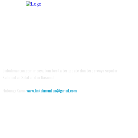
TENTANG KAMI
Linkalimantan.com menyajikan berita terupdate dan terpercaya seputar
Kalimantan Selatan dan Nasional
Hubungi Kami:
www.linkalimantan@gmail.com
IKUTI KAMI