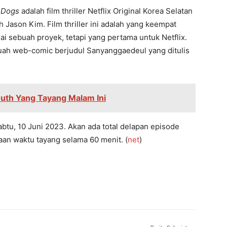
 Dogs
adalah film thriller Netflix Original Korea Selatan
h Jason Kim. Film thriller ini adalah yang keempat
i sebuah proyek, tetapi yang pertama untuk Netflix.
buah web-comic berjudul Sanyanggaedeul yang ditulis
outh Yang Tayang Malam Ini
Sabtu, 10 Juni 2023. Akan ada total delapan episode
aan waktu tayang selama 60 menit. (
net
)