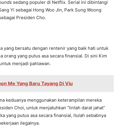
ounds
sedang populer di Netflix. Serial ini dibintangi
ang Yi sebagai Hong Woo Jin, Park Sung Woong
sebagai Presiden Cho.
da yang bersatu dengan rentenir yang baik hati untuk
orang yang putus asa secara finansial. Di sini Kim
untuk menjadi pahlawan.
Upon Me Yang Baru Tayang Di Viu
mana keduanya menggunakan keterampilan mereka
esiden Choi, untuk menjatuhkan “lintah darat jahat”
 yang putus asa secara finansial, itulah sebabnya
ekerjaan ilegalnya.