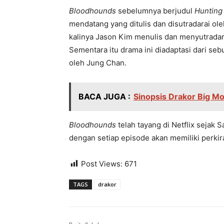
Bloodhounds
sebelumnya berjudul
Hunting
mendatang yang ditulis dan disutradarai ole
kalinya Jason Kim menulis dan menyutradara
Sementara itu drama ini diadaptasi dari se
oleh Jung Chan.
BACA JUGA :
Sinopsis Drakor Big M
Bloodhounds
telah tayang di Netflix sejak 
dengan setiap episode akan memiliki perkir
Post Views:
671
TAGS
drakor