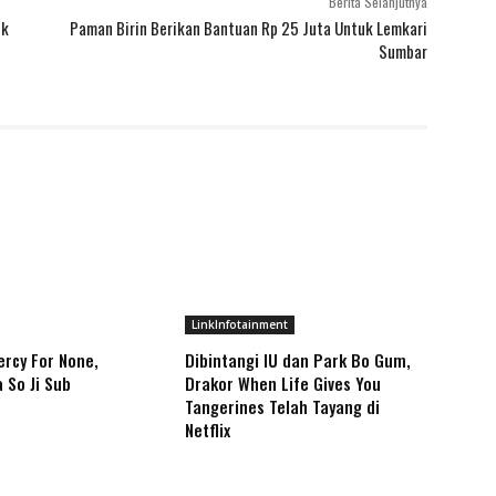
Berita Selanjutnya
uk
Paman Birin Berikan Bantuan Rp 25 Juta Untuk Lemkari
Sumbar
LinkInfotainment
ercy For None,
Dibintangi IU dan Park Bo Gum,
 So Ji Sub
Drakor When Life Gives You
Tangerines Telah Tayang di
Netflix