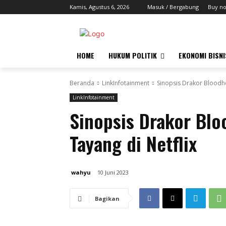
Kamis, Agustus 6, 2026
Masuk / Bergabung
Buy n
HOME
HUKUM POLITIK
EKONOMI BISNI
Beranda
LinkInfotainment
Sinopsis Drakor Bloodh
LinkInfotainment
Sinopsis Drakor Bl
Tayang di Netflix
wahyu
10 Juni 2023
Bagikan