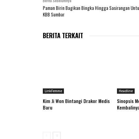
Berita Sebelumnya
Paman Birin Bagikan Bingka Hingga Sasirangan Unt
KBB Sumbar
BERITA TERKAIT
LinkFemme
Headline
Kim Ji Won Bintangi Drakor Medis
Sinopsis M
Baru
Kembalinya