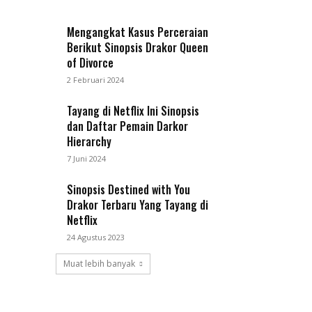
Mengangkat Kasus Perceraian
Berikut Sinopsis Drakor Queen
of Divorce
2 Februari 2024
Tayang di Netflix Ini Sinopsis
dan Daftar Pemain Darkor
Hierarchy
7 Juni 2024
Sinopsis Destined with You
Drakor Terbaru Yang Tayang di
Netflix
24 Agustus 2023
Muat lebih banyak