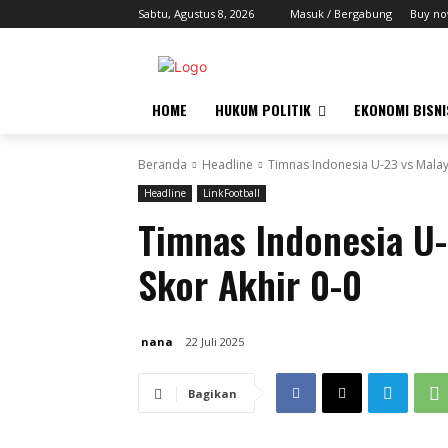
Sabtu, Agustus 8, 2026
Masuk / Bergabung
Buy no
HOME
HUKUM POLITIK
EKONOMI BISNI
Beranda
Headline
Timnas Indonesia U-23 vs Malays
Headline
LinkFootball
Timnas Indonesia U-
Skor Akhir 0-0
nana
22 Juli 2025
Bagikan