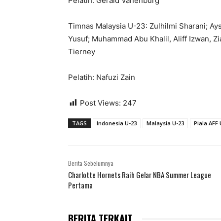
Pelatih: Gerald Vanenburg
Timnas Malaysia U-23: Zulhilmi Sharani; Ay
Yusuf; Muhammad Abu Khalil, Aliff Izwan, Z
Tierney
Pelatih: Nafuzi Zain
Post Views:
247
TAGS
Indonesia U-23
Malaysia U-23
Piala AFF 
Berita Sebelumnya
Charlotte Hornets Raih Gelar NBA Summer League
Pertama
BERITA TERKAIT