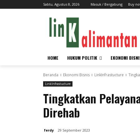
Sabtu, Agustus 8, 2026
Masuk / Bergabung
Buy no
HOME
HUKUM POLITIK
EKONOMI BISNI
Beranda
Ekonomi Bisnis
LinkInfrastucture
Tingka
LinkInfrastucture
Tingkatkan Pelayana
Direhab
ferdy
29 September 2023