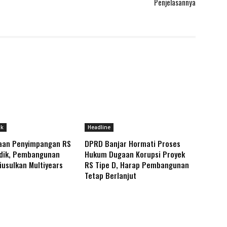
Penjelasannya
ik
Headline
aan Penyimpangan RS
DPRD Banjar Hormati Proses
idik, Pembangunan
Hukum Dugaan Korupsi Proyek
iusulkan Multiyears
RS Tipe D, Harap Pembangunan
Tetap Berlanjut