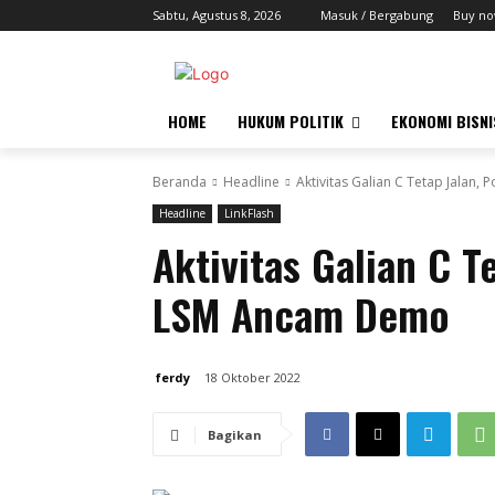
Sabtu, Agustus 8, 2026
Masuk / Bergabung
Buy no
HOME
HUKUM POLITIK
EKONOMI BISNI
Beranda
Headline
Aktivitas Galian C Tetap Jalan,
Headline
LinkFlash
Aktivitas Galian C Te
LSM Ancam Demo
ferdy
18 Oktober 2022
Bagikan