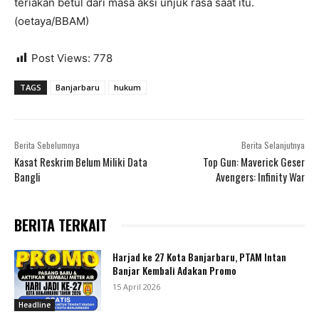
teriakan betul dari masa aksi unjuk rasa saat itu.
(oetaya/BBAM)
Post Views:
778
TAGS
Banjarbaru
hukum
Berita Sebelumnya
Berita Selanjutnya
Kasat Reskrim Belum Miliki Data
Top Gun: Maverick Geser
Bangli
Avengers: Infinity War
BERITA TERKAIT
Harjad ke 27 Kota Banjarbaru, PTAM Intan
Banjar Kembali Adakan Promo
15 April 2026
Headline