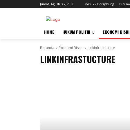
Jumat, Agustus 7, 2026
Masuk / Bergabung
Buy no
HOME
HUKUM POLITIK
EKONOMI BISNI
Beranda
Ekonomi Bisnis
LinkInfrastucture
LINKINFRASTUCTURE