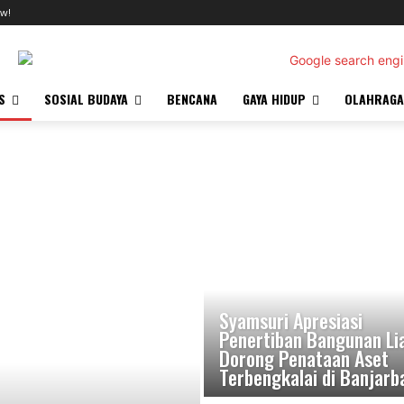
w!
S
SOSIAL BUDAYA
BENCANA
GAYA HIDUP
OLAHRAGA
Syamsuri Apresiasi
Penertiban Bangunan Lia
Dorong Penataan Aset
Terbengkalai di Banjarb