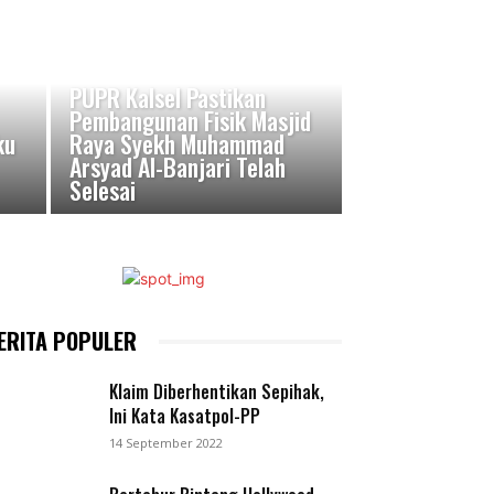
PUPR Kalsel Pastikan
Pembangunan Fisik Masjid
ku
Raya Syekh Muhammad
Arsyad Al-Banjari Telah
Selesai
ERITA POPULER
Klaim Diberhentikan Sepihak,
Ini Kata Kasatpol-PP
14 September 2022