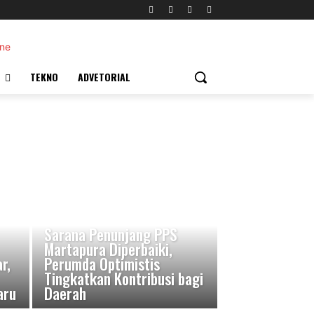
TEKNO
ADVETORIAL
Sarana Penunjang PPS
Martapura Diperbaiki,
r,
Perumda Optimistis
Tingkatkan Kontribusi bagi
aru
Daerah