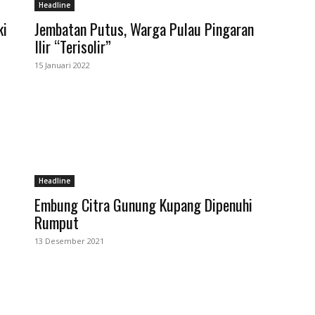
Headline
ki
Jembatan Putus, Warga Pulau Pingaran
Ilir “Terisolir”
15 Januari 2022
Headline
Embung Citra Gunung Kupang Dipenuhi
Rumput
13 Desember 2021