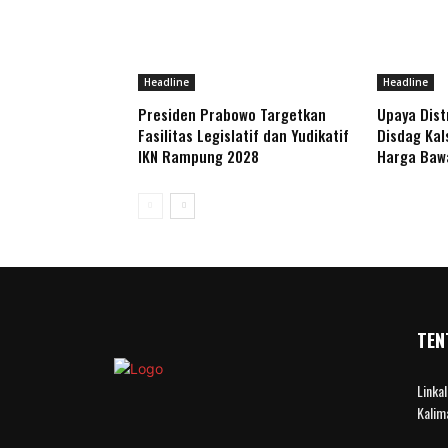
Headline
Headline
Presiden Prabowo Targetkan
Upaya Distr
Fasilitas Legislatif dan Yudikatif
Disdag Kal
IKN Rampung 2028
Harga Baw
TEN
Linka
Kalim