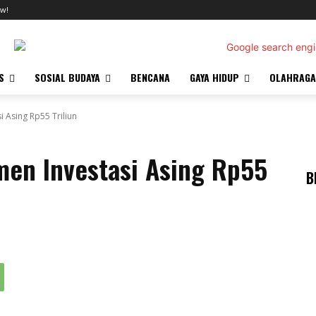
w!
S
SOSIAL BUDAYA
BENCANA
GAYA HIDUP
OLAHRAGA
 Asing Rp55 Triliun
men Investasi Asing Rp55
B