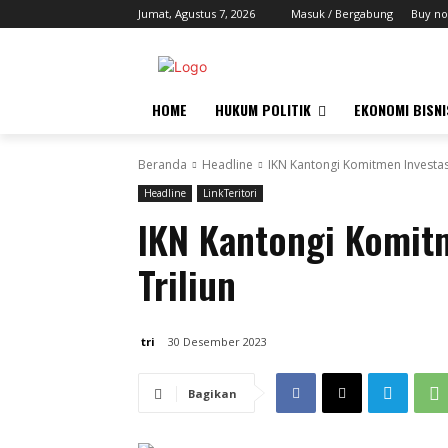
Jumat, Agustus 7, 2026
Masuk / Bergabung
Buy no
HOME
HUKUM POLITIK
EKONOMI BISNI
Beranda
Headline
IKN Kantongi Komitmen Investasi
Headline
LinkTeritori
IKN Kantongi Komit
Triliun
tri
30 Desember 2023
Bagikan