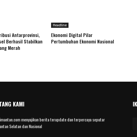
Headline
ibusi Antarprovinsi,
Ekonomi Digital Pilar
sel Berhasil Stabilkan
Pertumbuhan Ekonomi Nasional
ang Merah
TANG KAMI
I
limantan.com menyajikan berita terupdate dan terpercaya seputar
antan Selatan dan Nasional