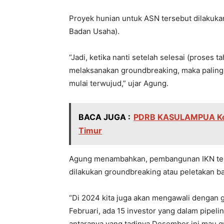
Proyek hunian untuk ASN tersebut dilakuk
Badan Usaha).
“Jadi, ketika nanti setelah selesai (proses
melaksanakan groundbreaking, maka paling ti
mulai terwujud,” ujar Agung.
BACA JUGA :
PDRB KASULAMPUA Ko
Timur
Agung menambahkan, pembangunan IKN terus
dilakukan groundbreaking atau peletakan b
“Di 2024 kita juga akan mengawali dengan g
Februari, ada 15 investor yang dalam pipeli
antaranya yang tadinya Desember ini mau g