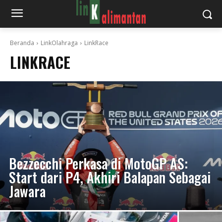
Beranda
LinkOlahraga
LinkRace
LINKRACE
Bezzecchi Perkasa di MotoGP AS:
Start dari P4, Akhiri Balapan Sebagai
Jawara