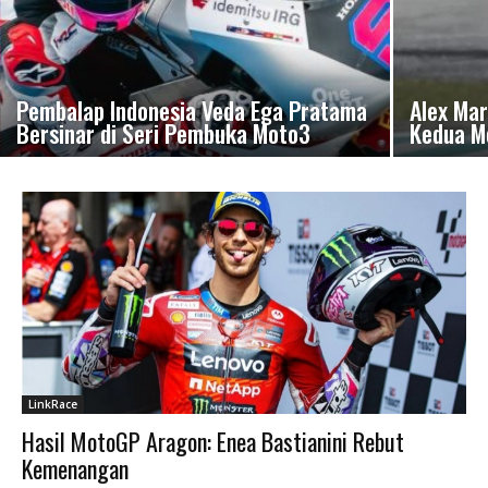
Pembalap Indonesia Veda Ega Pratama
Alex Mar
Bersinar di Seri Pembuka Moto3
Kedua M
LinkRace
Hasil MotoGP Aragon: Enea Bastianini Rebut
Kemenangan