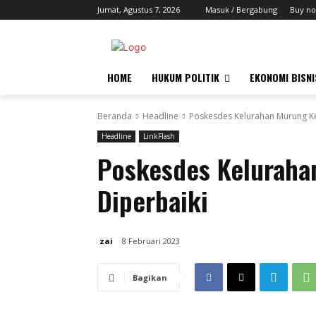
Jumat, Agustus 7, 2026
Masuk / Bergabung
Buy no
HOME
HUKUM POLITIK
EKONOMI BISNI
Beranda
Headline
Poskesdes Kelurahan Murung Ke
Headline
LinkFlash
Poskesdes Keluraha
Diperbaiki
zai
8 Februari 2023
Bagikan