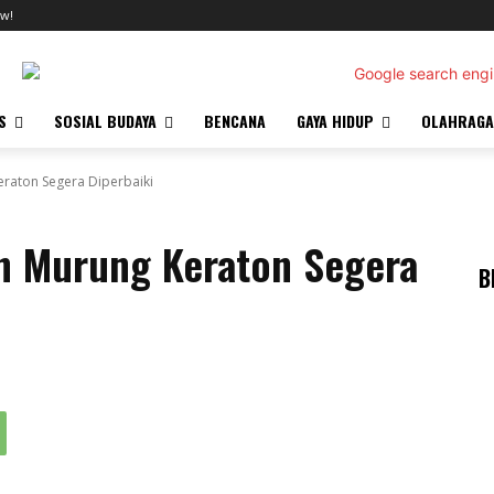
w!
S
SOSIAL BUDAYA
BENCANA
GAYA HIDUP
OLAHRAGA
raton Segera Diperbaiki
n Murung Keraton Segera
B