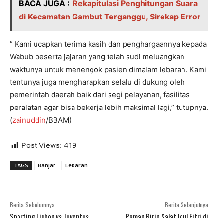
BACA JUGA :
Rekapitulasi Penghitungan Suara
di Kecamatan Gambut Terganggu, Sirekap Error
” Kami ucapkan terima kasih dan penghargaannya kepada
Wabub beserta jajaran yang telah sudi meluangkan
waktunya untuk menengok pasien dimalam lebaran. Kami
tentunya juga mengharapkan selalu di dukung oleh
pemerintah daerah baik dari segi pelayanan, fasilitas
peralatan agar bisa bekerja lebih maksimal lagi,” tutupnya.
(
zainuddin
/BBAM)
Post Views:
419
TAGS
Banjar
Lebaran
Berita Sebelumnya
Berita Selanjutnya
Sporting Lisbon vs Juventus,
Paman Birin Salat Idul Fitri di