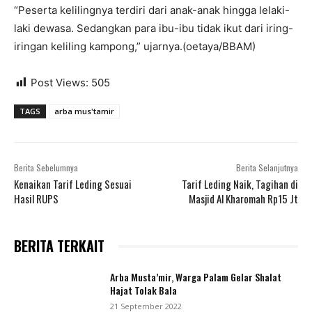
“Peserta kelilingnya terdiri dari anak-anak hingga lelaki-
laki dewasa. Sedangkan para ibu-ibu tidak ikut dari iring-
iringan keliling kampong,” ujarnya.(oetaya/BBAM)
Post Views:
505
TAGS
arba mus'tamir
Berita Sebelumnya
Berita Selanjutnya
Kenaikan Tarif Leding Sesuai
Tarif Leding Naik, Tagihan di
Hasil RUPS
Masjid Al Kharomah Rp15 Jt
BERITA TERKAIT
Arba Musta’mir, Warga Palam Gelar Shalat
Hajat Tolak Bala
21 September 2022