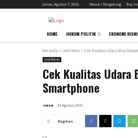
Jumat, Agustus 7, 2026
Masuk / Bergabung
Buy no
HOME
HUKUM POLITIK
EKONOMI BISNI
Beranda
LinkTekno
Cek Kualitas Udara Bisa Dila
LinkTekno
Cek Kualitas Udara 
Smartphone
nana
24 Agustus 2022
Bagikan