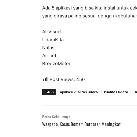
Ada 5 aplikasi yang bisa kita instal untuk cek
yang dirasa paling sesuai dengan kebutuhan.
AirVisual
UdaraKita
Nafas
AirLief
BreezoMeter
Post Views:
450
TAGS
aplikasi kualitas udara
kualitas udara
s
Berita Sebelumnya
Waspada, Kasus Demam Berdarah Meningkat