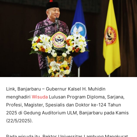
Link, Banjarbaru – Gubernur Kalsel H. Muhidin
menghadiri
Wisuda
Lulusan Program Diploma, Sarjana,
Profesi, Magister, Spesialis dan Doktor ke-124 Tahun
2025 di Gedung Auditorium ULM, Banjarbaru pada Kamis
(22/5/2025).
Pada wisuda itu, Rektor Universitas Lambung Mangkurat