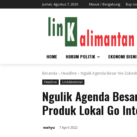
Jumat, Agustus 7, 2026
Masuk / Bergabung
Buy no
HOME
HUKUM POLITIK
EKONOMI BISNI
Beranda
Headline
Ngulik Agenda Besar Vivi Zubed
Headline
LinkAdvetorial
Ngulik Agenda Besa
Produk Lokal Go Int
wahyu
7 April 2022