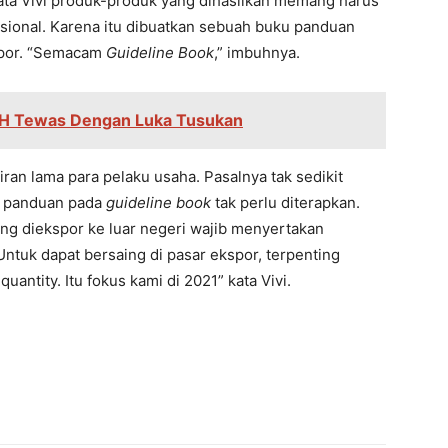
 kata Vivi produk-produk yang dihasilkan memang harus
ional. Karena itu dibuatkan sebuah buku panduan
kpor. “Semacam
Guideline Book
,” imbuhnya.
 MH Tewas Dengan Luka Tusukan
an lama para pelaku usaha. Pasalnya tak sedikit
p panduan pada
guideline book
tak perlu diterapkan.
ang diekspor ke luar negeri wajib menyertakan
ntuk dapat bersaing di pasar ekspor, terpenting
uantity. Itu fokus kami di 2021” kata Vivi.