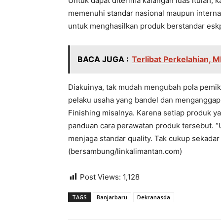
Untuk dapat diterima kalangan luas itulah,
memenuhi standar nasional maupun internas
untuk menghasilkan produk berstandar es
BACA JUGA :
Terlibat Perkelahian,
Diakuinya, tak mudah mengubah pola pemikir
pelaku usaha yang bandel dan mengangga
Finishing misalnya. Karena setiap produk y
panduan cara perawatan produk tersebut. “U
menjaga standar quality. Tak cukup sekadar q
(bersambung/linkalimantan.com)
Post Views:
1,128
TAGS
Banjarbaru
Dekranasda