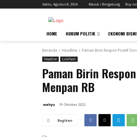
Sabtu, Agustus 8, 2026
Masuk / Bergabung
Buy no
HOME
HUKUM POLITIK
EKONOMI BISNI
Beranda
Headline
Paman Birin Respon Positif D
Headline
LinkFlash
Paman Birin Respon
Menpan RB
wahyu
19 Oktober 2022
Bagikan