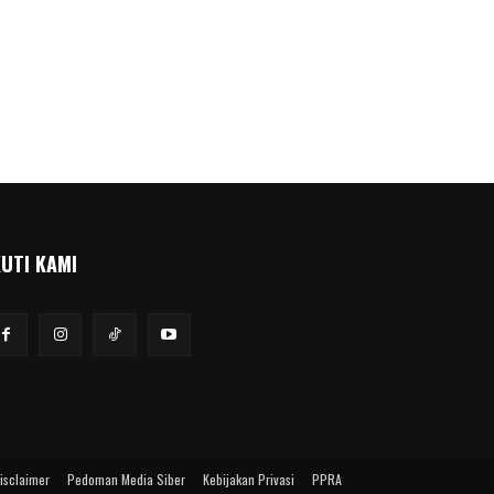
KUTI KAMI
isclaimer
Pedoman Media Siber
Kebijakan Privasi
PPRA