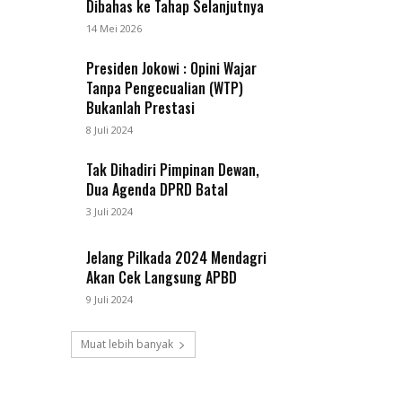
Dibahas ke Tahap Selanjutnya
14 Mei 2026
Presiden Jokowi : Opini Wajar
Tanpa Pengecualian (WTP)
Bukanlah Prestasi
8 Juli 2024
Tak Dihadiri Pimpinan Dewan,
Dua Agenda DPRD Batal
3 Juli 2024
Jelang Pilkada 2024 Mendagri
Akan Cek Langsung APBD
9 Juli 2024
Muat lebih banyak