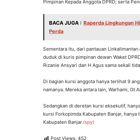
Pimpinan Kepada Anggota DPRD; serta Pend
BACA JUGA :
Raperda Lingkungan Hi
Perda
Sementara itu, dari pantauan Linkalimantan
duduk di kuris pimpinan dewan Waket DPRD
Rizanie Ansyari dan H Agus sama sekali tid
Di bagian kursi anggota hanya terlihat 9 a
namanya. Mereka antara lain, Warhami, Gt A
Sedangkan di deretan kursi eksekutif, hanya
kursi Forkopimda Kabupaten Banjar, hanya ter
Kabupaten Banjar
.(spy)
Post Views:
452