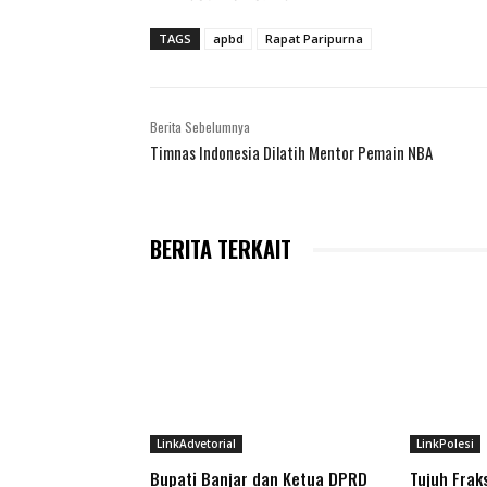
TAGS
apbd
Rapat Paripurna
Berita Sebelumnya
Timnas Indonesia Dilatih Mentor Pemain NBA
BERITA TERKAIT
LinkAdvetorial
LinkPolesi
Bupati Banjar dan Ketua DPRD
Tujuh Frak