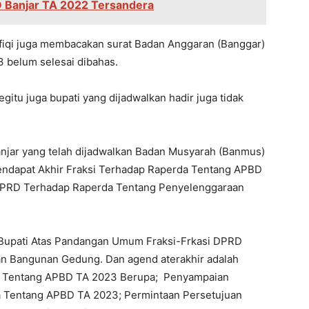
 Banjar TA 2022 Tersandera
iqi juga membacakan surat Badan Anggaran (Banggar)
 belum selesai dibahas.
gitu juga bupati yang dijadwalkan hadir juga tidak
anjar yang telah dijadwalkan Badan Musyarah (Banmus)
Pendapat Akhir Fraksi Terhadap Raperda Tentang APBD
DPRD Terhadap Raperda Tentang Penyelenggaraan
 Bupati Atas Pandangan Umum Fraksi-Frkasi DPRD
n Bangunan Gedung. Dan agend aterakhir adalah
 Tentang APBD TA 2023 Berupa; Penyampaian
 Tentang APBD TA 2023; Permintaan Persetujuan