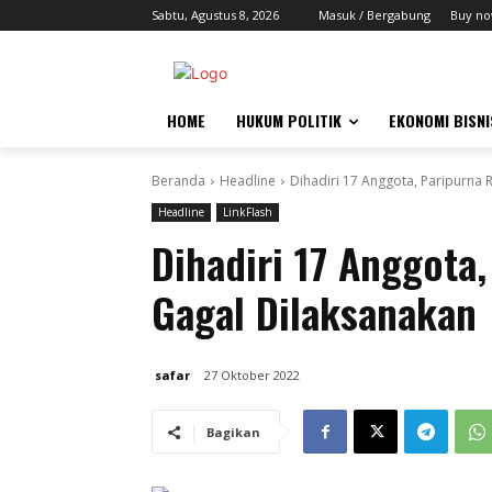
Sabtu, Agustus 8, 2026
Masuk / Bergabung
Buy no
HOME
HUKUM POLITIK
EKONOMI BISNI
Beranda
Headline
Dihadiri 17 Anggota, Paripurna
Headline
LinkFlash
Dihadiri 17 Anggota
Gagal Dilaksanakan
safar
27 Oktober 2022
Bagikan