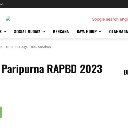
w!
S
SOSIAL BUDAYA
BENCANA
GAYA HIDUP
OLAHRAGA
 RAPBD 2023 Gagal Dilaksanakan
, Paripurna RAPBD 2023
B