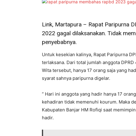
Link, Martapura – Rapat Paripurna 
2022 gagal dilaksanakan. Tidak mem
penyebabnya.
Untuk kesekian kalinya, Rapat Paripurna 
terlaksana. Dari total jumlah anggota DPRD 
Wita tersebut, hanya 17 orang saja yang had
syarat sahnya paripurna digelar.
“ Hari ini anggota yang hadir hanya 17 orang
kehadiran tidak memenuhi kourum. Maka den
Kabupaten Banjar HM Rofiqi saat memimpin
hadir.