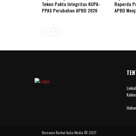
Teken Pakta Integritas KUPA-
Raperda P
PPAS Perubahan APBD 2026
APBD Menj
TEN
Linka
Kalim
Hubun
Bersama Berkat Aulia Media © 2021