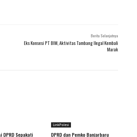
Berita Selanjutnya
Eks Konsesi PT BIM, Aktivitas Tambang Ilegal Kembali
Marak
LinkPolesi
si DPRD Sepakati
DPRD dan Pemko Banjarbaru