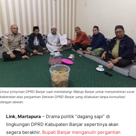
Unsur pimpinan DPRD Banjar saat mendatangi Wabup Banjar untuk menyerahkan surat
keberatan atas pergantian Sekwan DPRD Banjar yang dilakukan tanpa konsultasi
dengan dewan.
Link, Martapura
– Drama politik “dagang sapi” di
lingkungan DPRD Kabupaten Banjar sepertinya akan
segera berakhir.
Bupati Banjar menganulir pergantian