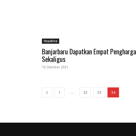
Headline
Banjarbaru Dapatkan Empat Pengharg
Sekaligus
16 Oktober 2021
...
1
32
33
34