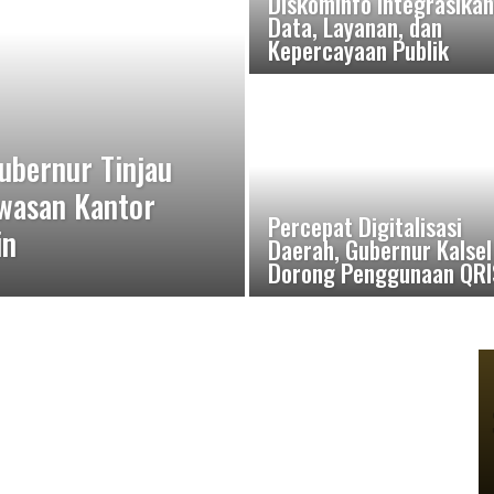
Diskominfo Integrasikan
Data, Layanan, dan
Kepercayaan Publik
ubernur Tinjau
wasan Kantor
Percepat Digitalisasi
in
Daerah, Gubernur Kalsel
Dorong Penggunaan QRI